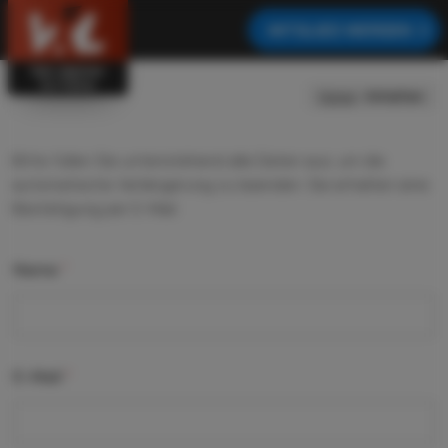
MITGLIED WERDEN
Home
›
Anhalten
Bitte füllen Sie untenstehend alle Daten aus, um die
automatische Verlängerung zu beenden. Sie erhalten eine
Bestätigung per E-Mail.
Name
*
E-Mail
*