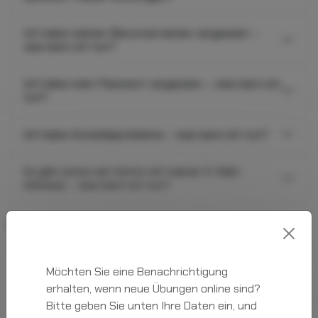
Ich habe meinen Benutzernamen vergessen –
was kann ich tun?
Ich habe mein Passwort vergessen – was kann ich
tun?
Ich habe Anmeldeprobleme – was kann ich tun?
Es gibt schon ein Konto mit meiner E-Mail-
Adresse – was kann ich tun?
Abo
Wird meine Mitgliedschaft automatisch
Möchten Sie eine Benachrichtigung
verlängert?
erhalten, wenn neue Übungen online sind?
Bitte geben Sie unten Ihre Daten ein, und
Wie füge ich Trainer zum Vereinsabo hinzu?