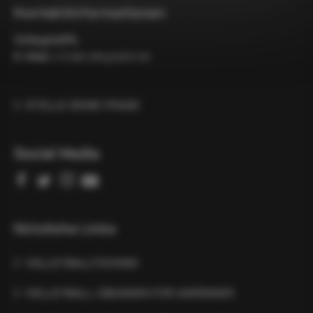
Kontaktinformationen
VolleyballXL
E-Mail:
info@volleyballxl.de
STELLE DEINE FRAGE
Social Media
Nützliche Links
VOLLEYBALLTECHNIK
VOLLEYBALL-ÜBUNGEN FÜR ANFÄNGER