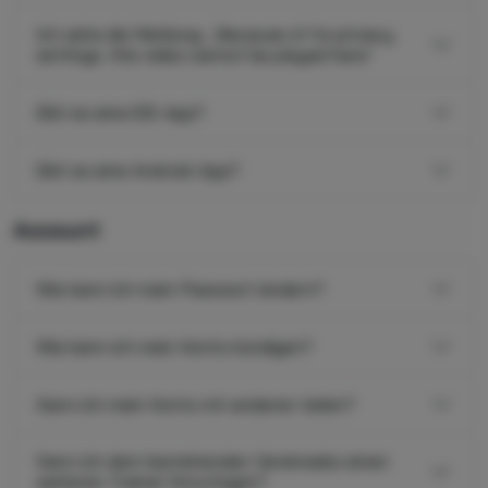
Ich sehe die Meldung: „Because of its privacy
settings, this video cannot be played here“
Gibt es eine iOS-App?
Gibt es eine Android-App?
Account
Wie kann ich mein Passwort ändern?
Wie kann ich mein Konto kündigen?
Kann ich mein Konto mit anderen teilen?
Kann ich dem bestehenden Vereinsabo einen
weiteren Trainer hinzufügen?