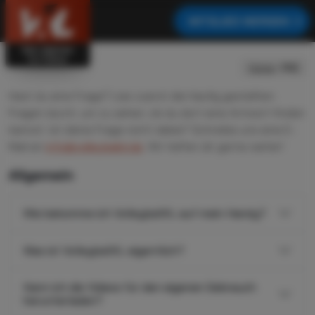
MITGLIED WERDEN
Home
›
FAQ
Hast du eine Frage? Lies zuerst die häufig gestellten
Fragen durch, um zu sehen, ob du dort eine Antwort finden
kannst. Ist deine Frage nicht dabei? Schreibe uns eine E-
Mail an
info@volleyballxl.de
. Wir helfen dir gerne weiter!
Allgemein
Wie bekomme ich VolleyballXL auf mein Handy?
Was ist VolleyballXL eigentlich?
Kann ich die Videos für den eigenen Gebrauch
herunterladen?