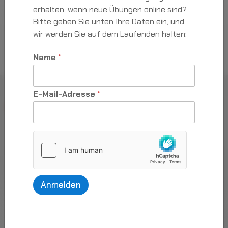
erhalten, wenn neue Übungen online sind?
Bitte geben Sie unten Ihre Daten ein, und
wir werden Sie auf dem Laufenden halten:
Name
*
N
E-Mail-Adresse
*
a
KERNPHASE 2
m
e
E
-
M
a
VSA VSA VSA
i
l
Anmelden
-
A
d
r