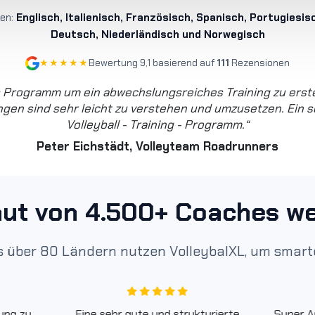
hen:
Englisch, Italienisch, Französisch, Spanisch, Portugiesis
Deutsch, Niederländisch und Norwegisch
★★★★★
Bewertung 9,1 basierend auf
111
Rezensionen
s Programm um ein abwechslungsreiches Training zu erste
ngen sind sehr leicht zu verstehen und umzusetzen. Ein s
Volleyball - Training - Programm.“
Peter Eichstädt, Volleyteam Roadrunners
aut von 4.500+ Coaches we
 über 80 Ländern nutzen VolleybalXL, um smarte
ung zu
Eine sehr gute und strukturierte
Super A