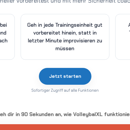
neller vorbereitest und mit mehr Sicherheit coac
bei
Geh in jede Trainingseinheit gut
und
vorbereitet hinein, statt in
nach
letzter Minute improvisieren zu
müssen
Jetzt starten
Sofortiger Zugriff auf alle Funktionen
ieh dir in 90 Sekunden an, wie VolleybalXL funktionie