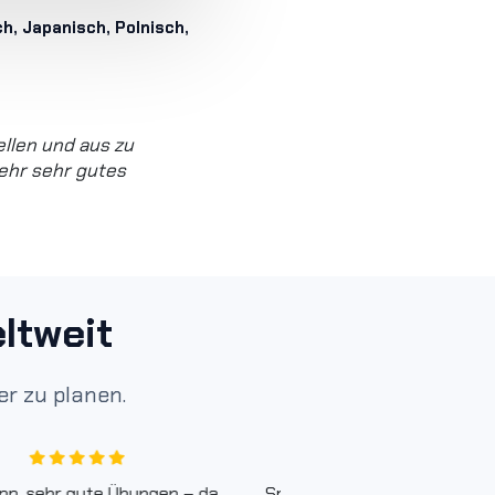
ch, Japanisch, Polnisch,
llen und aus zu
ehr sehr gutes
ltweit
r zu planen.
pp, sehr gute Übungen – da
Spitzen Trainingstool mit g