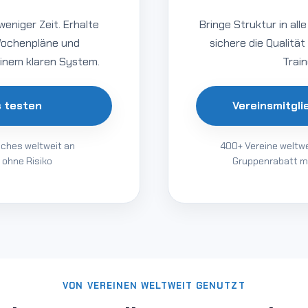
weniger Zeit. Erhalte
Bringe Struktur in all
Wochenpläne und
sichere die Qualitä
einem klaren System.
Train
s testen
Vereinsmitgl
aches weltweit an
400+ Vereine weltwe
 ohne Risiko
Gruppenrabatt m
VON VEREINEN WELTWEIT GENUTZT