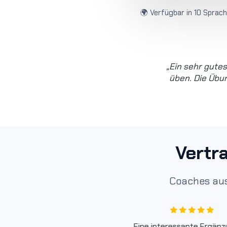
🌍 Verfügbar in 10 Sprac
„Ein sehr gute
üben. Die Übu
Vertr
Coaches aus
Eine interessante Ergänz