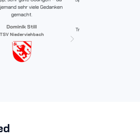
 jemand sehr viele Gedanken
spielerischen Techniken 
gemacht.
Übungen. Gut für meine
Ideensammlung und regt 
Dominik Still
Trainingsgestaltung immer w
TSV Niederviehbach
aufs Neue an.
Ana Cirkovic-Rajic
ed