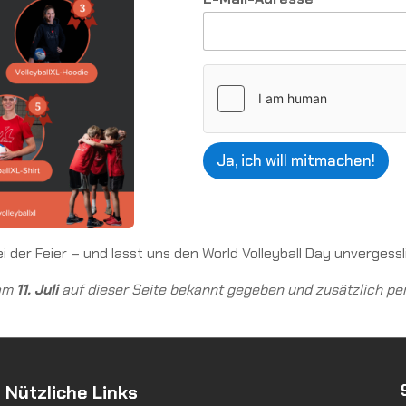
Ja, ich will mitmachen!
i der Feier – und lasst uns den World Volleyball Day unvergess
 am
11. Juli
auf dieser Seite bekannt gegeben und zusätzlich per
Nützliche Links